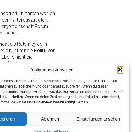
ngagiert. In Xanten war ich
 der Partei auszutreten.
hlergemeinschaft Forum
einschaft.
dat als Ratsmitglied in
in, ist mir die Politik vor
 Ebene nicht die
n für die Stadt und ihre
Zustimmung verwalten
ptimales Erlebnis zu bieten, verwenden wir Technologien wie Cookies, um
mationen zu speichern und/oder darauf zuzugreifen. Wenn du diesen
 zustimmst, können wir Daten wie das Surfverhalten oder eindeutige IDs auf
te verarbeiten. Wenn du deine Zustimmung nicht erteilst oder zurückziehst,
immte Merkmale und Funktionen beeinträchtigt werden.
eptieren
Ablehnen
Einstellungen ansehen
Datenschutzerklärung