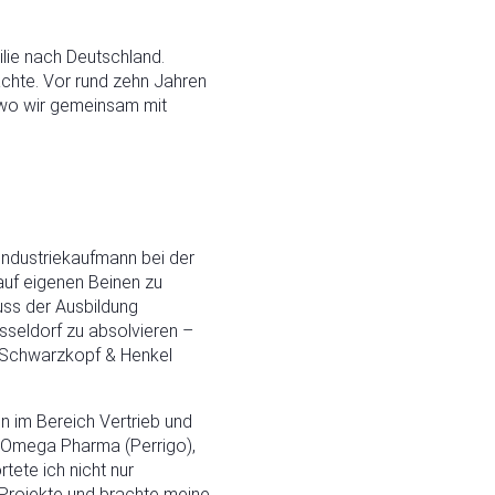
ilie nach Deutschland.
achte. Vor rund zehn Jahren
, wo wir gemeinsam mit
Industriekaufmann bei der
auf eigenen Beinen zu
uss der Ausbildung
sseldorf zu absolvieren –
ei Schwarzkopf & Henkel
 im Bereich Vertrieb und
 Omega Pharma (Perrigo),
tete ich nicht nur
 Projekte und brachte meine