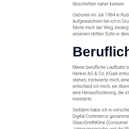
Abschnitten näher kennen.
Geboren im Juli 1984 in Ruda
Aufgewachsen bin ich in Gru
führte mich der Weg, beding
unserem dritten Sohn in die
Beruflic
Meine berufliche Laufbahn b
Henkel AG & Co. KGaA entsc
stehen, motivierte mich, ei
entschied ich mich, ein Abe
eine Herausforderung, die ic
meisterte.
Seitdem habe ich in versch
Digital Commerce gesammelt
GlaxoSmithKline (Consumer He
Jahresgespräche und die Pla