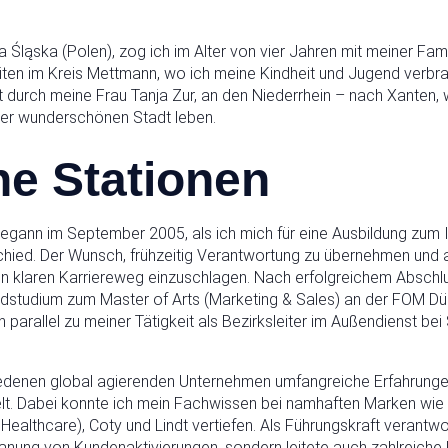
 Śląska (Polen), zog ich im Alter von vier Jahren mit meiner Fam
iten im Kreis Mettmann, wo ich meine Kindheit und Jugend verbr
t durch meine Frau Tanja Zur, an den Niederrhein – nach Xanten
ser wunderschönen Stadt leben.
he Stationen
egann im September 2005, als ich mich für eine Ausbildung zum 
hied. Der Wunsch, frühzeitig Verantwortung zu übernehmen und 
nen klaren Karriereweg einzuschlagen. Nach erfolgreichem Abschl
ndstudium zum Master of Arts (Marketing & Sales) an der FOM Dü
h parallel zu meiner Tätigkeit als Bezirksleiter im Außendienst b
iedenen global agierenden Unternehmen umfangreiche Erfahrungen
. Dabei konnte ich mein Fachwissen bei namhaften Marken wie
althcare), Coty und Lindt vertiefen. Als Führungskraft verantwor
nung von Kundenaktivierungen, sondern leitete auch zahlreiche