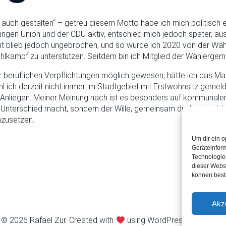
 auch gestalten“ – getreu diesem Motto habe ich mich politisch e
ngen Union und der CDU aktiv, entschied mich jedoch später, aus
t blieb jedoch ungebrochen, und so wurde ich 2020 von der Wä
lkampf zu unterstützen. Seitdem bin ich Mitglied der Wählergem
 beruflichen Verpflichtungen möglich gewesen, hätte ich das Man
h derzeit nicht immer im Stadtgebiet mit Erstwohnsitz gemeldet b
 Anliegen. Meiner Meinung nach ist es besonders auf kommunaler
 Unterschied macht, sondern der Wille, gemeinsam die besten Idee
mzusetzen.
Um dir ein o
Geräteinfor
Technologien
dieser Websi
können best
Akz
© 2026 Rafael Zur. Created with
using WordPress and
Kubio