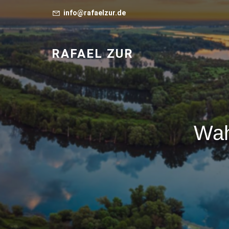
info@rafaelzur.de
RAFAEL ZUR
Wah